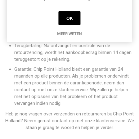
accessoires worden geretourneerd.
Kosten: De kosten voor het retourneren zijn voor eigen
OK
rekening, tenzij er sprake is van een defect of verkeerd
geleverd product. In dat geval zal Chip Point Holland de
MEER WETEN
retourkosten vergoeden.
Terugbetaling: Na ontvangst en controle van de
retourzending, wordt het aankoopbedrag binnen 14 dagen
teruggestort op je rekening.
Garantie: Chip Point Holland biedt een garantie van 24
maanden op alle producten. Als je problemen ondervindt
met een product binnen de garantieperiode, neem dan
contact op met onze klantenservice. Wij zullen je helpen
met het oplossen van het probleem of het product
vervangen indien nodig.
Heb je nog vragen over verzenden en retourneren bij Chip Point
Holland? Neem gerust contact op met onze klantenservice. We
staan je graag te woord en helpen je verder.