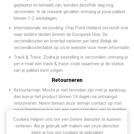
geplaatst en betaald zijn, worden dezelfde dag nog
verzonden. In de meeste gevallen ontvang je jouw pakket
binnen 1-2 werkdagen.
Internationale verzending: Chip Point Holland verzendt ook
naar andere landen binnen de Europese Unie. De
verzendkosten en levertijd variëren per land. Bekijk de
verzendkostentabel op onze website voor meer informatie.
Track & Trace: Zodra je bestelling is verzonden, ontvang je
per e-mail een track & trace-code waarmee je de status
van je pakket kunt volgen.
Retourneren
Retourtermijn: Mocht je niet tevreden zijn met je aankoop,
dan kun je het product binnen 14 dagen na ontvangst
retourneren. Neem binnen deze termijn contact op met
onze klantenservice om een retourzending aan te melden.
Cookies Helpen ons om een betere diensten te kunnen
Voorwaarden: Het product dient in originele staat,
ongebruikt en onbeschadigd te zijn. Verder moet het
verlenen. Als je gebruik wilt maken van onze diensten
product in de originele verpakking met alle bijbehorende
stem je toe om cookies te gebruiken