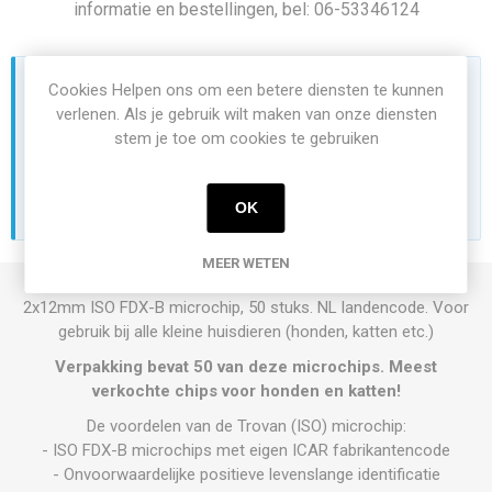
informatie en bestellingen, bel: 06-53346124
Wilt u prijzen zien of bestellen?
Cookies Helpen ons om een betere diensten te kunnen
verlenen. Als je gebruik wilt maken van onze diensten
De mogelijkheid om prijzen te zien en te kunnen bestellen,
stem je toe om cookies te gebruiken
zijn alleen beschikbaar voor ingelogde gebruikers.
INLOGGEN
REGISTREREN
OK
MEER WETEN
2x12mm ISO FDX-B microchip, 50 stuks. NL landencode. Voor
gebruik bij alle kleine huisdieren (honden, katten etc.)
Verpakking bevat 5
0 van deze microchips.
Meest
verkochte chips voor honden en katten!
De voordelen van de Trovan (ISO) microchip:
- ISO FDX-B microchips met eigen ICAR fabrikantencode
- Onvoorwaardelijke positieve levenslange identificatie