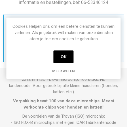
informatie en bestellingen, bel: 06-53346124
Wilt u prijzen zien of bestellen?
Cookies Helpen ons om een betere diensten te kunnen
De mogelijkheid om prijzen te zien en te kunnen bestellen,
verlenen. Als je gebruik wilt maken van onze diensten
zijn alleen beschikbaar voor ingelogde gebruikers.
stem je toe om cookies te gebruiken
INLOGGEN
REGISTREREN
OK
MEER WETEN
2x12mm ISO FDX-B microchip, 100 stuks. NL
landencode. Voor gebruik bij alle kleine huisdieren (honden,
katten etc.)
Verpakking bevat 100
van deze microchips.
Meest
verkochte chips voor honden en katten!
De voordelen van de Trovan (ISO) microchip:
- ISO FDX-B microchips met eigen ICAR fabrikantencode